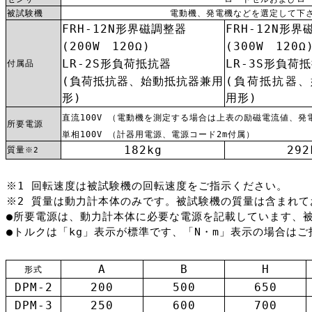
被試験機
電動機、発電機などを選定して下
FRH-12N形界磁調整器
FRH-12N形界
(200W 120Ω)
(300W 120Ω
LR-2S形負荷抵抗器
LR-3S形負荷
付属品
(負荷抵抗器、始動抵抗器兼用
(負荷抵抗器
形)
用形)
直流100V （電動機を測定する場合は上表の励磁電流値、
所要電源
単相100V （計器用電源、電源コード2m付属）
182kg
292
質量
※2
※1 回転速度は被試験機の回転速度をご指示ください。
※2 質量は動力計本体のみです。被試験機の質量は含まれて
●所要電源は、動力計本体に必要な電源を記載しています、
●トルクは「kg」表示が標準です、「N・m」表示の場合は
A
B
H
形式
DPM-2
200
500
650
DPM-3
250
600
700