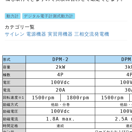
動力計
デジタル電子計測式動力計
カテゴリ一覧
サイレン
電源機器
実習用機器
三相交流発電機
DPM-2
DPM
形式
2kW
3k
容量
4P
4
極数
100Vdc
100
電圧
20A
30
電流
1500rpm
1800rpm
1500rpm
回転速度
※1
励磁方式
他励・分巻
他励・
100Vdc
100
励磁電圧
1.8A max.
2.5A 
励磁電流
時間定格
連続
連
センサ
ロードセルおよびロ