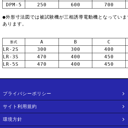
DPM-5
250
600
700
●外形寸法図では被試験機が三相誘導電動機となっていま
あります。
A
B
C
形式
LR-2S
300
300
400
LR-3S
470
400
450
LR-5S
470
400
450
プライバシーポリシー
サイト利用規約
環境方針